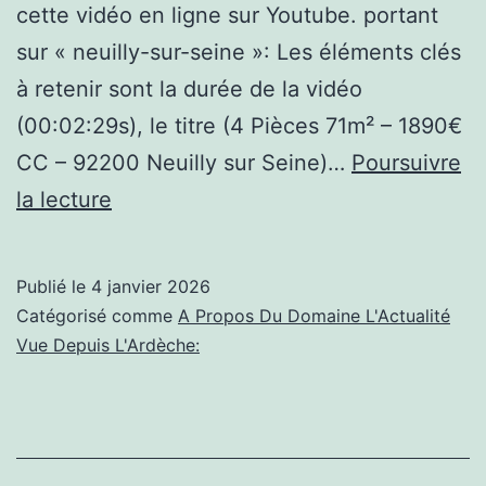
cette vidéo en ligne sur Youtube. portant
sur « neuilly-sur-seine »: Les éléments clés
à retenir sont la durée de la vidéo
(00:02:29s), le titre (4 Pièces 71m² – 1890€
CC – 92200 Neuilly sur Seine)…
Poursuivre
(neuilly-
la lecture
sur-
seine):
Publié le
4 janvier 2026
4
Catégorisé comme
A Propos Du Domaine L'Actualité
Pièces
Vue Depuis L'Ardèche:
71m²
–
1890€