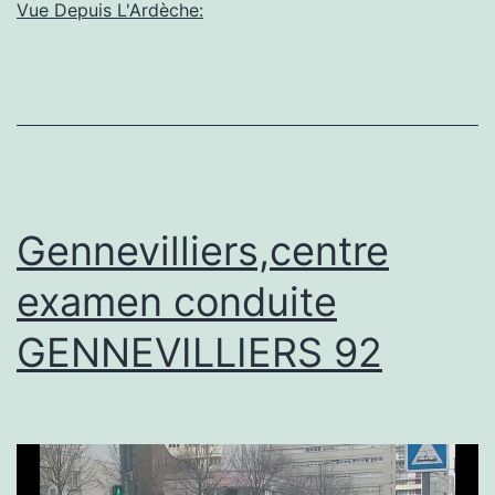
vs
Vue Depuis L'Ardèche:
Massy
Gennevilliers,centre
examen conduite
GENNEVILLIERS 92