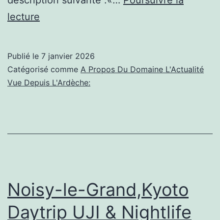
Évry-
lecture
Courcouronnes,Chrystelle
PATRICK
Publié le
7 janvier 2026
(RéflexO
Catégorisé comme
A Propos Du Domaine L'Actualité
bien-
Vue Depuis L'Ardèche:
être),
Réflexologue
à
Évry-
Courcouronnes
Noisy-le-Grand,Kyoto
Daytrip UJI & Nightlife