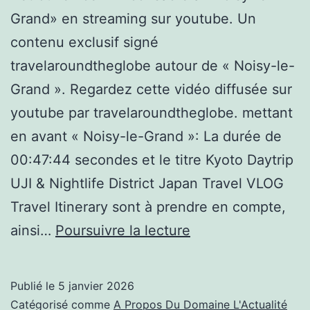
Grand» en streaming sur youtube. Un
contenu exclusif signé
travelaroundtheglobe autour de « Noisy-le-
Grand ». Regardez cette vidéo diffusée sur
youtube par travelaroundtheglobe. mettant
en avant « Noisy-le-Grand »: La durée de
00:47:44 secondes et le titre Kyoto Daytrip
UJI & Nightlife District Japan Travel VLOG
Travel Itinerary sont à prendre en compte,
Noisy-
ainsi…
Poursuivre la lecture
le-
Grand,Kyoto
Publié le
5 janvier 2026
Daytrip
Catégorisé comme
A Propos Du Domaine L'Actualité