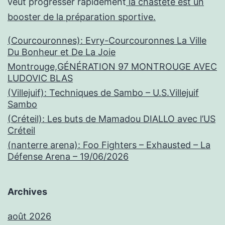
veut progresser rapidement
la chasteté est un
booster de la préparation sportive.
(Courcouronnes): Evry-Courcouronnes La Ville
Du Bonheur et De La Joie
Montrouge,GÉNÉRATION 97 MONTROUGE AVEC
LUDOVIC BLAS
(Villejuif): Techniques de Sambo – U.S.Villejuif
Sambo
(Créteil): Les buts de Mamadou DIALLO avec l’US
Créteil
(nanterre arena): Foo Fighters – Exhausted – La
Défense Arena – 19/06/2026
Archives
août 2026