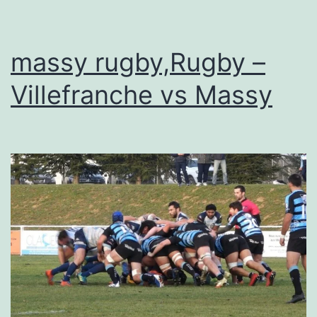
CC
–
92200
massy rugby,Rugby –
Neuilly
Villefranche vs Massy
sur
Seine