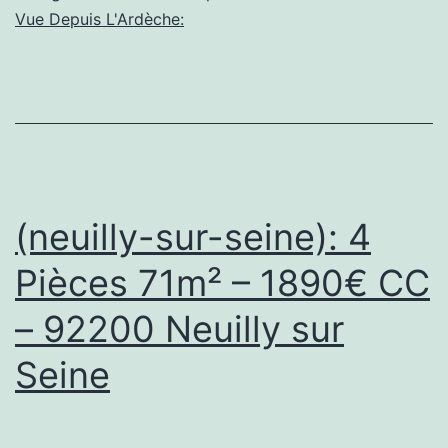
UJI
Vue Depuis L'Ardèche:
&
Nightlife
District
Japan
Travel
VLOG
(neuilly-sur-seine): 4
Travel
Pièces 71m² – 1890€ CC
Itinerary
– 92200 Neuilly sur
Seine