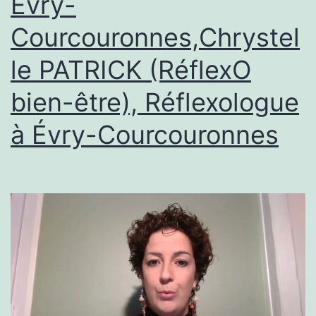
Évry-
le
Courcouronnes,Chrystel
sale
le PATRICK (RéflexO
boulot
aux
bien-être), Réflexologue
avants
à Évry-Courcouronnes
#rugby
#sports