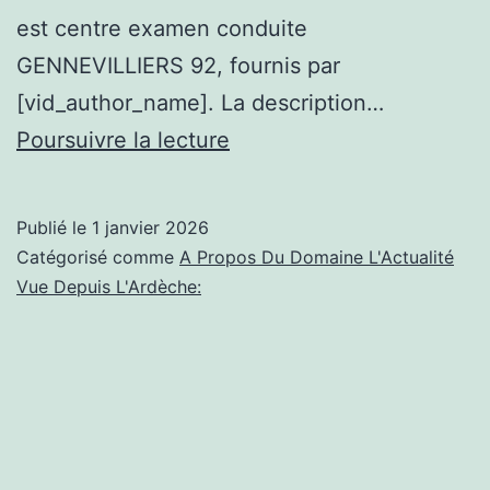
est centre examen conduite
GENNEVILLIERS 92, fournis par
[vid_author_name]. La description…
Gennevilliers,centre
Poursuivre la lecture
examen
conduite
Publié le
1 janvier 2026
GENNEVILLIERS
Catégorisé comme
A Propos Du Domaine L'Actualité
92
Vue Depuis L'Ardèche: