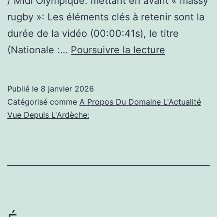
/ Midi Olympique. mettant en avant « massy
rugby »: Les éléments clés à retenir sont la
durée de la vidéo (00:00:41s), le titre
(massy
(Nationale :…
Poursuivre la lecture
rugby):
Nationale
Publié le
8 janvier 2026
:
Catégorisé comme
A Propos Du Domaine L'Actualité
La
Vue Depuis L'Ardèche:
relance
de
Massy
avant
de
laisser