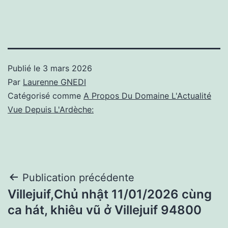
Publié le
3 mars 2026
Par
Laurenne GNEDI
Catégorisé comme
A Propos Du Domaine L'Actualité
Vue Depuis L'Ardèche:
Navigation
Publication précédente
Villejuif,Chủ nhật 11/01/2026 cùng
de
ca hát, khiêu vũ ở Villejuif 94800
l’article