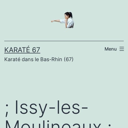
Aller
au
contenu
KARATÉ 67
Menu
Karaté dans le Bas-Rhin (67)
; Issy-les-
Moulineaux :