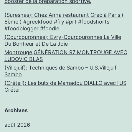
booster de la préparation sportive.
(Suresnes): Chez Anna restaurant Grec à Paris (
8ème ) #greekfood #fry #prt #foodshorts
#foodblogger #foodie
(Courcouronnes): Evry-Courcouronnes La Ville
Du Bonheur et De La Joie
Montrouge,GÉNÉRATION 97 MONTROUGE AVEC
LUDOVIC BLAS
(Villejuif): Techniques de Sambo – U.S.Villejuif
Sambo
(Créteil): Les buts de Mamadou DIALLO avec l’US
Créteil
Archives
août 2026