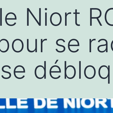
le Niort R
pour se r
 se débloq