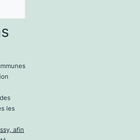
ns
communes
ion
 des
es les
ssy, afin