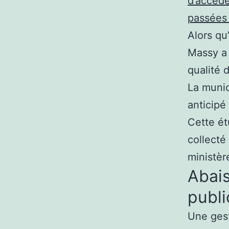
d’accéde
passées
Alors qu
Massy a 
qualité 
La muni
anticipé
Cette ét
collecté
ministèr
Abais
publ
Une gest