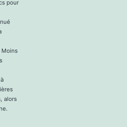
cs pour
inué
a
: Moins
s
jà
ières
, alors
ne.