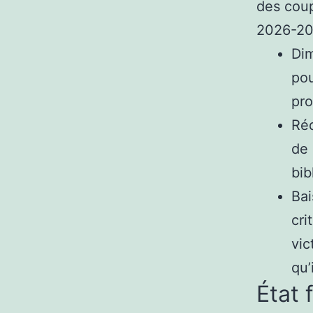
des coup
2026-202
Dim
pou
pro
Réd
de 
bib
Bai
cri
vic
qu’
État 