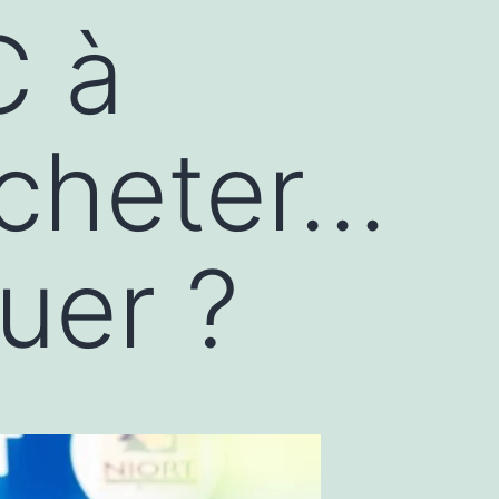
C à
acheter…
uer ?