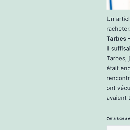
Un artic
racheter
Tarbes –
Il suffi
Tarbes, 
était en
rencontr
ont vécu
avaient 
Cet article a 