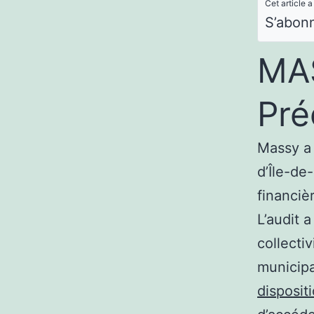
Cet article a
S’abon
MAS
Pré
Massy a
d’Île-de
financiè
L’audit 
collectiv
municipa
disposit