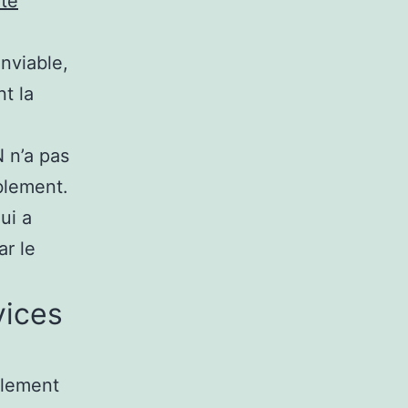
été
enviable,
t la
 n’a pas
ablement.
ui a
ar le
vices
blement