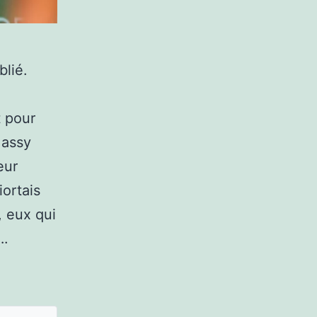
lié.
t pour
Massy
eur
iortais
, eux qui
….