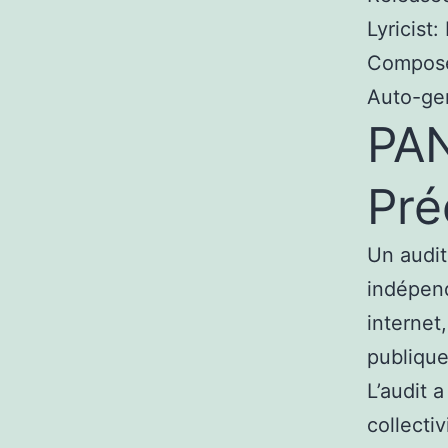
Lyricist
Compose
Auto-ge
PAN
Pré
Un audit
indépend
internet
publique
L’audit 
collecti