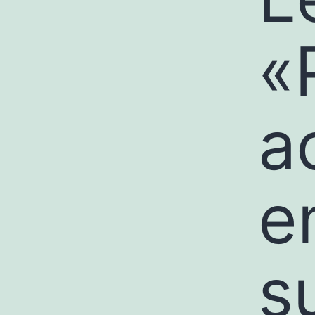
«
a
e
s