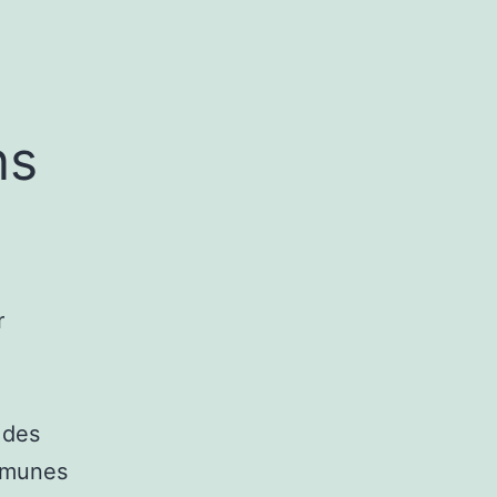
ns
r
 des
ommunes