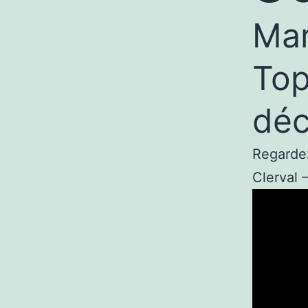
Mar
Top
déc
Regardez
Clerval 