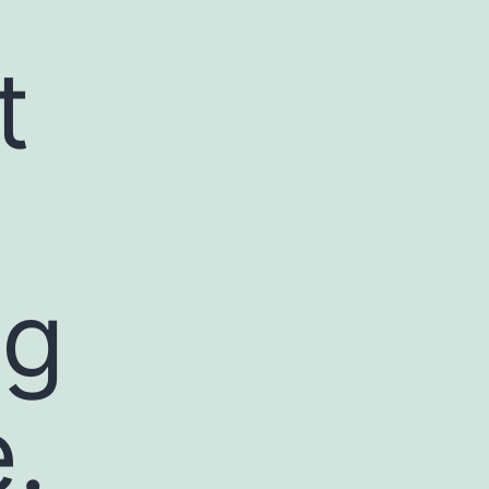
t
ng
.