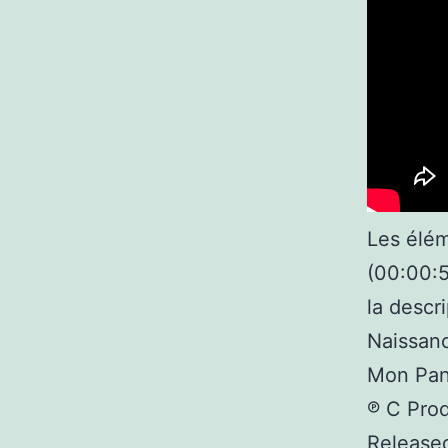
Les élém
(00:00:58
la descri
Naissanc
Mon Pant
℗ C Pro
Release