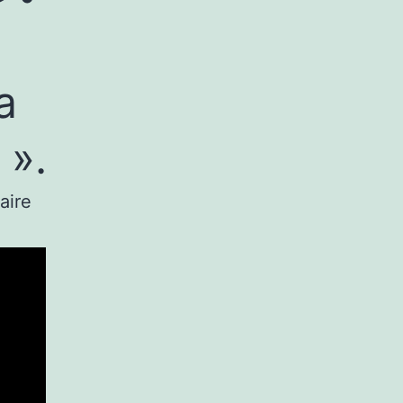
a
 ».
aire