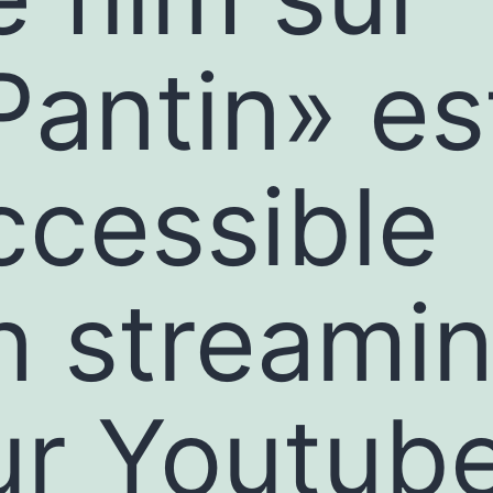
Pantin» es
ccessible
n streami
ur Youtube